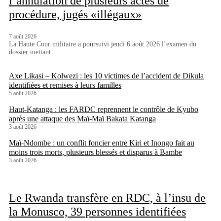
l’annulation de plusieurs actes de
procédure, jugés «illégaux»
7 août 2026
La Haute Cour militaire a poursuivi jeudi 6 août 2026 l’examen du
dossier mettant...
Axe Likasi – Kolwezi : les 10 victimes de l’accident de Dikula
identifiées et remises à leurs familles
5 août 2026
Haut-Katanga : les FARDC reprennent le contrôle de Kyubo
après une attaque des Maï-Maï Bakata Katanga
3 août 2026
Maï-Ndombe : un conflit foncier entre Kiri et Inongo fait au
moins trois morts, plusieurs blessés et disparus à Bambe
3 août 2026
Le Rwanda transfère en RDC, à l’insu de
la Monusco, 39 personnes identifiées