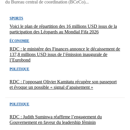
du Bureau central de coordination (BCeCo)...
SPORTS
Voici le plan de répartition des 16 millions USD issus de la
participation des Léopards au Mondial Fifa 2026
ÉCONOMIE
RDC : le ministère des Finances annonce le décaissement de
137,8 millions USD issus de l’émission inaugurale de
l’Eurobond
POLITIQUE
RDC : l’opposant Olivier Kamitatu récupère son passeport
et évoque un possible « signal d’apaisement »
POLITIQUE
RDC : Judith Suminwa réaffirme l’engagement du
Gouvernement en faveur du leadership féminin