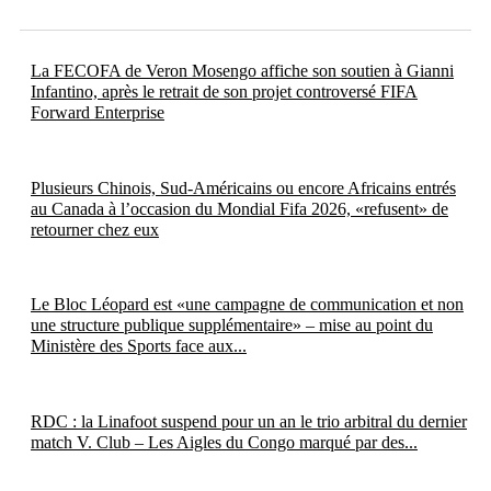
La FECOFA de Veron Mosengo affiche son soutien à Gianni
Infantino, après le retrait de son projet controversé FIFA
Forward Enterprise
Plusieurs Chinois, Sud-Américains ou encore Africains entrés
au Canada à l’occasion du Mondial Fifa 2026, «refusent» de
retourner chez eux
Le Bloc Léopard est «une campagne de communication et non
une structure publique supplémentaire» – mise au point du
Ministère des Sports face aux...
RDC : la Linafoot suspend pour un an le trio arbitral du dernier
match V. Club – Les Aigles du Congo marqué par des...